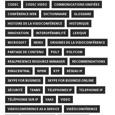
CODEC
CODEC VIDEO
COMMUNICATIONS UNIFIÉES
CONFÉRENCE WEB
DICTIONNAIRE
GLOSSAIRE
HISTOIRE DE LA VISIOCONFÉRENCE
HISTORIQUE
INNOVATION
INTEROPÉRABILITÉ
LEXIQUE
MICROSOFT
NEWS
ORIGINES DE LA VISIOCONFÉRENCE
PARTAGE DE CONTENU
POLY
POLYCOM
REALPRESENCE RESOURCE MANAGER
RECOMMENDATIONS
RINGCENTRAL
RPRM
RTP
RÉSEAU IP
SKYPE FOR BUSINESS
SKYPE FOR BUSINESS ONLINE
SÉCURITÉ
TEAMS
TELEPHONES IP
TELEPHONIE IP
TÉLÉPHONIE SUR IP
VAAS
VIDEO
VIDEOCONFERENCE AS A SERVICE
VIDÉOCONFÉRENCE