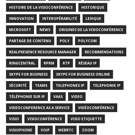
HISTOIRE DE LA VISIOCONFÉRENCE
HISTORIQUE
INNOVATION
INTEROPÉRABILITÉ
LEXIQUE
MICROSOFT
NEWS
ORIGINES DE LA VISIOCONFÉRENCE
PARTAGE DE CONTENU
POLY
POLYCOM
REALPRESENCE RESOURCE MANAGER
RECOMMENDATIONS
RINGCENTRAL
RPRM
RTP
RÉSEAU IP
SKYPE FOR BUSINESS
SKYPE FOR BUSINESS ONLINE
SÉCURITÉ
TEAMS
TELEPHONES IP
TELEPHONIE IP
TÉLÉPHONIE SUR IP
VAAS
VIDEO
VIDEOCONFERENCE AS A SERVICE
VIDÉOCONFÉRENCE
VISIO
VISIOCONFÉRENCE
VISIO ETIQUETTE
VISIOPHONE
VOIP
WEBRTC
ZOOM