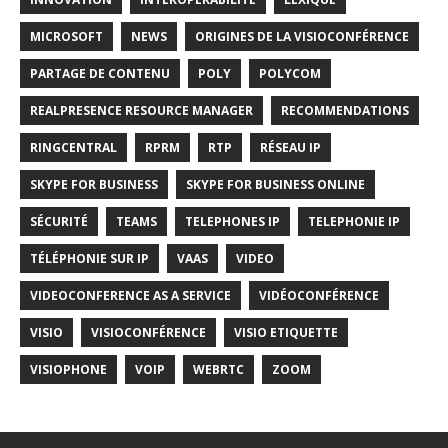
MICROSOFT
NEWS
ORIGINES DE LA VISIOCONFÉRENCE
PARTAGE DE CONTENU
POLY
POLYCOM
REALPRESENCE RESOURCE MANAGER
RECOMMENDATIONS
RINGCENTRAL
RPRM
RTP
RÉSEAU IP
SKYPE FOR BUSINESS
SKYPE FOR BUSINESS ONLINE
SÉCURITÉ
TEAMS
TELEPHONES IP
TELEPHONIE IP
TÉLÉPHONIE SUR IP
VAAS
VIDEO
VIDEOCONFERENCE AS A SERVICE
VIDÉOCONFÉRENCE
VISIO
VISIOCONFÉRENCE
VISIO ETIQUETTE
VISIOPHONE
VOIP
WEBRTC
ZOOM