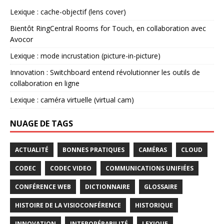
Lexique : cache-objectif (lens cover)
Bientôt RingCentral Rooms for Touch, en collaboration avec
Avocor
Lexique : mode incrustation (picture-in-picture)
Innovation : Switchboard entend révolutionner les outils de
collaboration en ligne
Lexique : caméra virtuelle (virtual cam)
NUAGE DE TAGS
ACTUALITÉ
BONNES PRATIQUES
CAMÉRAS
CLOUD
CODEC
CODEC VIDEO
COMMUNICATIONS UNIFIÉES
CONFÉRENCE WEB
DICTIONNAIRE
GLOSSAIRE
HISTOIRE DE LA VISIOCONFÉRENCE
HISTORIQUE
INNOVATION
INTEROPÉRABILITÉ
LEXIQUE