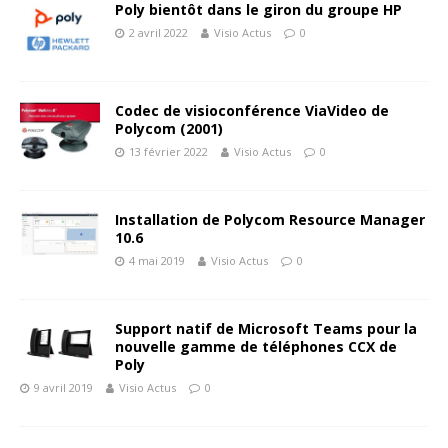
Poly bientôt dans le giron du groupe HP
2 avril 2022
Visio Actus
0
Codec de visioconférence ViaVideo de
Polycom (2001)
13 février 2022
Visio Actus
0
Installation de Polycom Resource Manager
10.6
4 mai 2019
Visio Actus
0
Support natif de Microsoft Teams pour la
nouvelle gamme de téléphones CCX de
Poly
9 avril 2019
Visio Actus
0