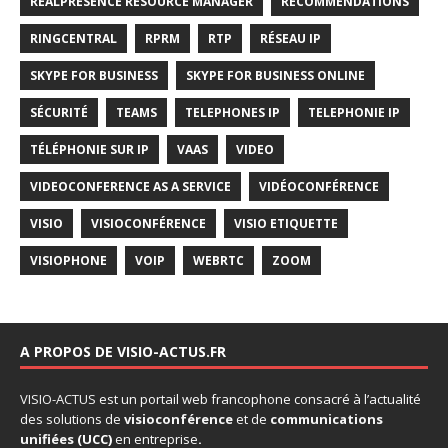
REALPRESENCE RESOURCE MANAGER
RECOMMENDATIONS
RINGCENTRAL
RPRM
RTP
RÉSEAU IP
SKYPE FOR BUSINESS
SKYPE FOR BUSINESS ONLINE
SÉCURITÉ
TEAMS
TELEPHONES IP
TELEPHONIE IP
TÉLÉPHONIE SUR IP
VAAS
VIDEO
VIDEOCONFERENCE AS A SERVICE
VIDÉOCONFÉRENCE
VISIO
VISIOCONFÉRENCE
VISIO ETIQUETTE
VISIOPHONE
VOIP
WEBRTC
ZOOM
A PROPOS DE VISIO-ACTUS.FR
VISIO-ACTUS
est un portail web francophone consacré à l’actualité
des solutions de
visioconférence
et de
communications
unifiées
(UCC)
en entreprise
.