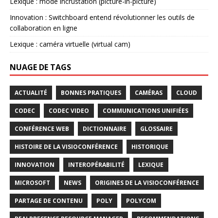
Lexique : mode incrustation (picture-in-picture)
Innovation : Switchboard entend révolutionner les outils de
collaboration en ligne
Lexique : caméra virtuelle (virtual cam)
NUAGE DE TAGS
ACTUALITÉ
BONNES PRATIQUES
CAMÉRAS
CLOUD
CODEC
CODEC VIDEO
COMMUNICATIONS UNIFIÉES
CONFÉRENCE WEB
DICTIONNAIRE
GLOSSAIRE
HISTOIRE DE LA VISIOCONFÉRENCE
HISTORIQUE
INNOVATION
INTEROPÉRABILITÉ
LEXIQUE
MICROSOFT
NEWS
ORIGINES DE LA VISIOCONFÉRENCE
PARTAGE DE CONTENU
POLY
POLYCOM