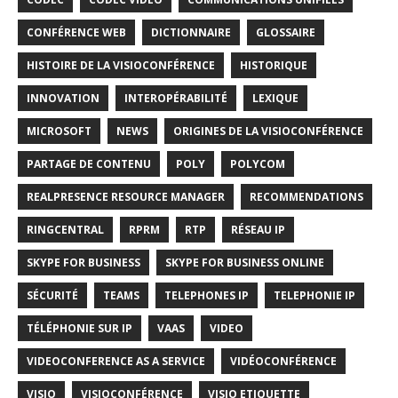
CONFÉRENCE WEB
DICTIONNAIRE
GLOSSAIRE
HISTOIRE DE LA VISIOCONFÉRENCE
HISTORIQUE
INNOVATION
INTEROPÉRABILITÉ
LEXIQUE
MICROSOFT
NEWS
ORIGINES DE LA VISIOCONFÉRENCE
PARTAGE DE CONTENU
POLY
POLYCOM
REALPRESENCE RESOURCE MANAGER
RECOMMENDATIONS
RINGCENTRAL
RPRM
RTP
RÉSEAU IP
SKYPE FOR BUSINESS
SKYPE FOR BUSINESS ONLINE
SÉCURITÉ
TEAMS
TELEPHONES IP
TELEPHONIE IP
TÉLÉPHONIE SUR IP
VAAS
VIDEO
VIDEOCONFERENCE AS A SERVICE
VIDÉOCONFÉRENCE
VISIO
VISIOCONFÉRENCE
VISIO ETIQUETTE