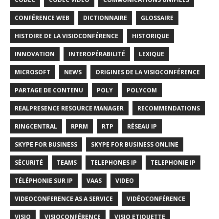
CONFÉRENCE WEB
DICTIONNAIRE
GLOSSAIRE
HISTOIRE DE LA VISIOCONFÉRENCE
HISTORIQUE
INNOVATION
INTEROPÉRABILITÉ
LEXIQUE
MICROSOFT
NEWS
ORIGINES DE LA VISIOCONFÉRENCE
PARTAGE DE CONTENU
POLY
POLYCOM
REALPRESENCE RESOURCE MANAGER
RECOMMENDATIONS
RINGCENTRAL
RPRM
RTP
RÉSEAU IP
SKYPE FOR BUSINESS
SKYPE FOR BUSINESS ONLINE
SÉCURITÉ
TEAMS
TELEPHONES IP
TELEPHONIE IP
TÉLÉPHONIE SUR IP
VAAS
VIDEO
VIDEOCONFERENCE AS A SERVICE
VIDÉOCONFÉRENCE
VISIO
VISIOCONFÉRENCE
VISIO ETIQUETTE