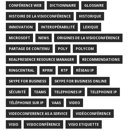
CONFÉRENCE WEB
DICTIONNAIRE
GLOSSAIRE
HISTOIRE DE LA VISIOCONFÉRENCE
HISTORIQUE
INNOVATION
INTEROPÉRABILITÉ
LEXIQUE
MICROSOFT
NEWS
ORIGINES DE LA VISIOCONFÉRENCE
PARTAGE DE CONTENU
POLY
POLYCOM
REALPRESENCE RESOURCE MANAGER
RECOMMENDATIONS
RINGCENTRAL
RPRM
RTP
RÉSEAU IP
SKYPE FOR BUSINESS
SKYPE FOR BUSINESS ONLINE
SÉCURITÉ
TEAMS
TELEPHONES IP
TELEPHONIE IP
TÉLÉPHONIE SUR IP
VAAS
VIDEO
VIDEOCONFERENCE AS A SERVICE
VIDÉOCONFÉRENCE
VISIO
VISIOCONFÉRENCE
VISIO ETIQUETTE