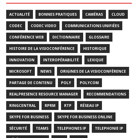
ACTUALITÉ
BONNES PRATIQUES
CAMÉRAS
CLOUD
CODEC
CODEC VIDEO
COMMUNICATIONS UNIFIÉES
CONFÉRENCE WEB
DICTIONNAIRE
GLOSSAIRE
HISTOIRE DE LA VISIOCONFÉRENCE
HISTORIQUE
INNOVATION
INTEROPÉRABILITÉ
LEXIQUE
MICROSOFT
NEWS
ORIGINES DE LA VISIOCONFÉRENCE
PARTAGE DE CONTENU
POLY
POLYCOM
REALPRESENCE RESOURCE MANAGER
RECOMMENDATIONS
RINGCENTRAL
RPRM
RTP
RÉSEAU IP
SKYPE FOR BUSINESS
SKYPE FOR BUSINESS ONLINE
SÉCURITÉ
TEAMS
TELEPHONES IP
TELEPHONIE IP