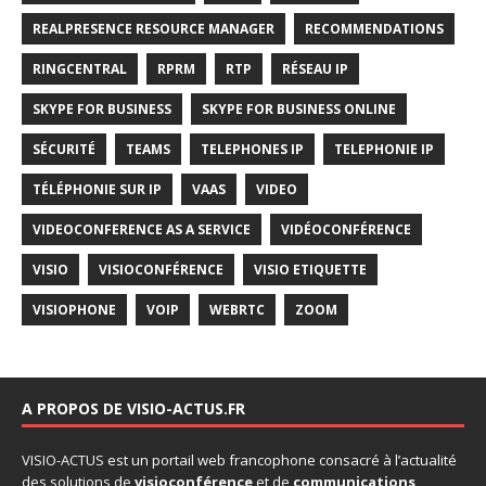
REALPRESENCE RESOURCE MANAGER
RECOMMENDATIONS
RINGCENTRAL
RPRM
RTP
RÉSEAU IP
SKYPE FOR BUSINESS
SKYPE FOR BUSINESS ONLINE
SÉCURITÉ
TEAMS
TELEPHONES IP
TELEPHONIE IP
TÉLÉPHONIE SUR IP
VAAS
VIDEO
VIDEOCONFERENCE AS A SERVICE
VIDÉOCONFÉRENCE
VISIO
VISIOCONFÉRENCE
VISIO ETIQUETTE
VISIOPHONE
VOIP
WEBRTC
ZOOM
A PROPOS DE VISIO-ACTUS.FR
VISIO-ACTUS
est un portail web francophone consacré à l’actualité
des solutions de
visioconférence
et de
communications