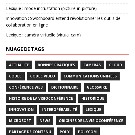
Lexique : mode incrustation (picture-in-picture)
Innovation : Switchboard entend révolutionner les outils de
collaboration en ligne
Lexique : caméra virtuelle (virtual cam)
NUAGE DE TAGS
ACTUALITÉ
BONNES PRATIQUES
CAMÉRAS
CLOUD
CODEC
CODEC VIDEO
COMMUNICATIONS UNIFIÉES
CONFÉRENCE WEB
DICTIONNAIRE
GLOSSAIRE
HISTOIRE DE LA VISIOCONFÉRENCE
HISTORIQUE
INNOVATION
INTEROPÉRABILITÉ
LEXIQUE
MICROSOFT
NEWS
ORIGINES DE LA VISIOCONFÉRENCE
PARTAGE DE CONTENU
POLY
POLYCOM