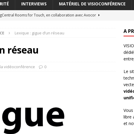
RITÉ
INTERVIEWS
MATÉRIEL DE VISIOCONFÉRENCE
ngCentral Rooms for Touch, en collaboration avec Avocor
ONFÉRENCE
A P
CE
Lexique : gigue d’un réseau
ode incrustation (picture-in-picture)
LEXIQUE DE LA
VISIO
un réseau
dédi
: Switchboard entend révolutionner les outils de collaboration en
entre
S LA VISIOCONFÉRENCE
 la vidéoconférence
0
Le si
améra virtuelle (virtual cam)
LEXIQUE DE LA VIDÉOCONFÉRENCE
tech
vecte
 cache-objectif (lens cover)
LEXIQUE DE LA VIDÉOCONFÉRENCE
vidé
unif
Vous 
libre
et n