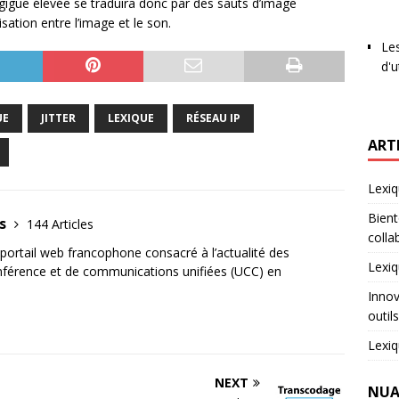
 gigue élevée se traduira donc par des sauts d’image
ation entre l’image et le son.
Les
d'u
UE
JITTER
LEXIQUE
RÉSEAU IP
ART
Lexiq
Bient
us
144 Articles
colla
ortail web francophone consacré à l’actualité des
Lexiq
onférence et de communications unifiées (UCC) en
Innov
outil
Lexiq
NEXT
NUA