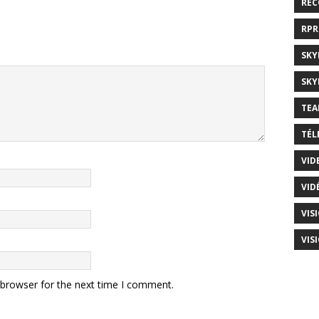
RE
RP
SKY
SKY
TEA
TÉL
VID
VID
VIS
VIS
 browser for the next time I comment.