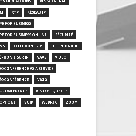
COMMENDATIONS
RINGCENTRAL
RM
RTP
RÉSEAU IP
PE FOR BUSINESS
PE FOR BUSINESS ONLINE
SÉCURITÉ
MS
TELEPHONES IP
TELEPHONIE IP
ÉPHONIE SUR IP
VAAS
VIDEO
EOCONFERENCE AS A SERVICE
ÉOCONFÉRENCE
VISIO
IOCONFÉRENCE
VISIO ETIQUETTE
IOPHONE
VOIP
WEBRTC
ZOOM