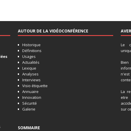
AUTOUR DE LA VIDÉOCONFÉRENCE
AVE
Historique
Le c
Définitions
unique
iées
Usages
Actualités
Bien
Lexique
infor
Analyses
n'est
Interviews
conten
Visio étiquette
Annuaire
La re
Innovation
etre
Sécurité
accide
Galerie
sur ce
s
SOMMAIRE