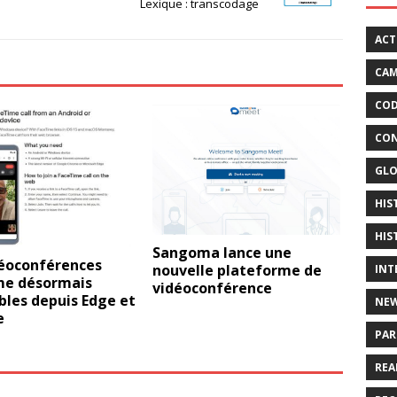
Lexique : transcodage
ACT
CAM
COD
CON
GLO
HIS
HIS
Sangoma lance une
déoconférences
nouvelle plateforme de
INT
me désormais
vidéoconférence
bles depuis Edge et
NE
e
PAR
REA