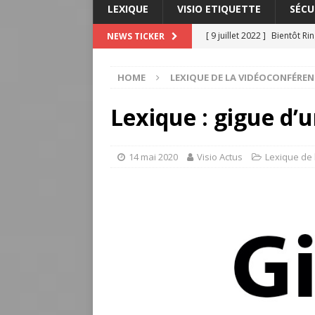
LEXIQUE
VISIO ETIQUETTE
SÉCU
[ 9 juillet 2022 ]
Bientôt Ri
NEWS TICKER
L'ACTUALITÉ DE LA VISIOC
HOME
LEXIQUE DE LA VIDÉOCONFÉREN
[ 3 juillet 2022 ]
Lexique : m
VIDÉOCONFÉRENCE
Lexique : gigue d’
[ 26 juin 2022 ]
Innovation 
ligne
L'INNOVATION DAN
14 mai 2020
Visio Actus
Lexique de
[ 26 juin 2022 ]
Lexique : c
[ 14 juillet 2022 ]
Lexique :