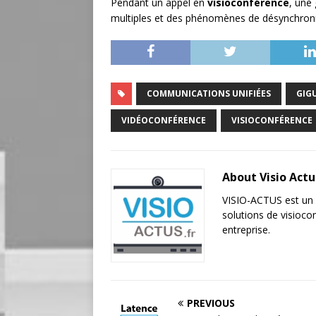
Pendant un appel en
visioconférence
, une
multiples et des phénomènes de désynchronis
COMMUNICATIONS UNIFIÉES
GIG
VIDÉOCONFÉRENCE
VISIOCONFÉRENCE
About Visio Act
VISIO-ACTUS est un p
solutions de visioc
entreprise.
PREVIOUS