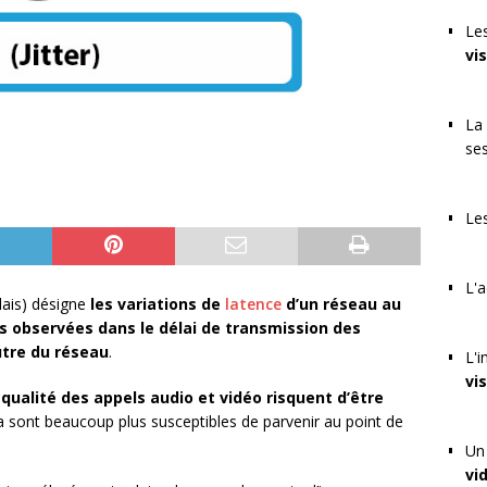
Les
vi
La 
se
Les
L'a
glais) désigne
les variations de
latence
d’un réseau au
s observées dans le délai de transmission des
utre du réseau
.
L'i
vi
 qualité des appels audio et vidéo risquent d’être
 sont beaucoup plus susceptibles de parvenir au point de
Un 
vi