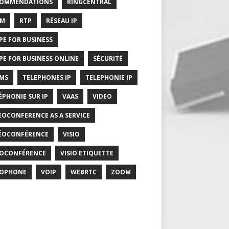
COMMENDATIONS
RINGCENTRAL
RM
RTP
RÉSEAU IP
PE FOR BUSINESS
PE FOR BUSINESS ONLINE
SÉCURITÉ
MS
TELEPHONES IP
TELEPHONIE IP
ÉPHONIE SUR IP
VAAS
VIDEO
EOCONFERENCE AS A SERVICE
ÉOCONFÉRENCE
VISIO
IOCONFÉRENCE
VISIO ETIQUETTE
IOPHONE
VOIP
WEBRTC
ZOOM