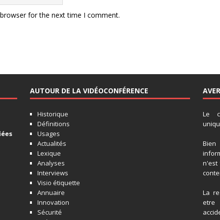
 browser for the next time I comment.
AUTOUR DE LA VIDÉOCONFÉRENCE
AVE
Historique
Le c
Définitions
unique
iées
Usages
Actualités
Bien
Lexique
infor
Analyses
n'est
Interviews
conten
Visio étiquette
Annuaire
La re
Innovation
etre
Sécurité
accide