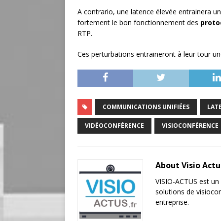
A contrario, une latence élevée entrainera u
fortement le bon fonctionnement des
proto
RTP.
Ces perturbations entraineront à leur tour u
COMMUNICATIONS UNIFIÉES
LAT
VIDÉOCONFÉRENCE
VISIOCONFÉRENCE
About Visio Act
VISIO-ACTUS est un p
solutions de visioc
entreprise.