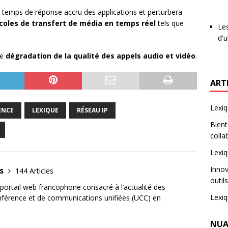
n temps de réponse accru des applications et perturbera
coles de transfert de média en temps réel
tels que
Les
d'u
ne
dégradation de la qualité des appels audio et vidéo
.
ART
Lexiq
ENCE
LEXIQUE
RÉSEAU IP
Bient
colla
Lexiq
Innov
us
144 Articles
outil
ortail web francophone consacré à l’actualité des
Lexiq
onférence et de communications unifiées (UCC) en
NUA