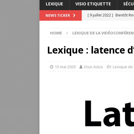
LEXIQUE
VISIO ETIQUETTE
SÉCU
[ 9 juillet 2022 ]
Bientôt Ri
NEWS TICKER
L'ACTUALITÉ DE LA VISIOC
HOME
LEXIQUE DE LA VIDÉOCONFÉREN
[ 3 juillet 2022 ]
Lexique : m
VIDÉOCONFÉRENCE
Lexique : latence 
[ 26 juin 2022 ]
Innovation 
ligne
L'INNOVATION DAN
13 mai 2020
Visio Actus
Lexique de
[ 26 juin 2022 ]
Lexique : c
[ 14 juillet 2022 ]
Lexique :