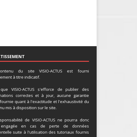
RTISSEMENT
ontenu du site VISIO-ACTUS est fourni
ment à titre indicatif.
 que VISIO-ACTUS s'efforce de publier des
mations correctes et à jour, aucune garantie
 fournie quant à l'exactitude et l'exhaustivité du
u mis à disposition sur le site.
sponsabilité de VISIO-ACTUS ne pourra donc
 engagée en cas de perte de données
ntelle suite à l'utilisation des tutoriaux fournis