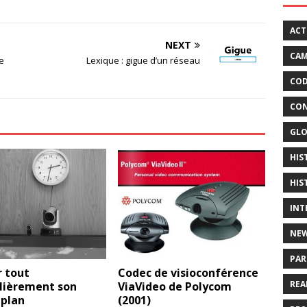
ACT
NEXT
CAM
e
Lexique : gigue d’un réseau
COD
CON
GLO
HIS
HIS
INT
NE
PAR
r tout
Codec de visioconférence
REA
ulièrement son
ViaVideo de Polycom
 plan
(2001)