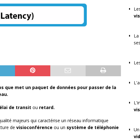
Les
vi
La 
se
Les
L'a
ps que met un paquet de données pour passer de la
eau.
L'i
élai de transit
ou
retard.
vi
 qualité majeurs qui caractérise un réseau informatique
ecture de
visioconférence
ou un
système de téléphonie
Un 
vi