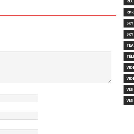
RE
RP
SKY
SKY
TEA
TÉL
VID
VID
VIS
VIS