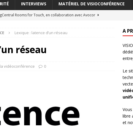
RITÉ
INTERVIEWS
MATÉRIEL DE VISIOCONFÉRENCE
ngCentral Rooms for Touch, en collaboration avec Avocor
ONFÉRENCE
A P
CE
Lexique : latence d’un réseau
ode incrustation (picture-in-picture)
LEXIQUE DE LA
VISIO
d’un réseau
dédi
: Switchboard entend révolutionner les outils de collaboration en
entre
S LA VISIOCONFÉRENCE
 la vidéoconférence
0
Le si
améra virtuelle (virtual cam)
LEXIQUE DE LA VIDÉOCONFÉRENCE
tech
vecte
 cache-objectif (lens cover)
LEXIQUE DE LA VIDÉOCONFÉRENCE
vidé
unif
Vous 
libre
et n