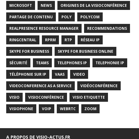
MICROSOFT
NEWS
ORIGINES DE LA VISIOCONFÉRENCE
PARTAGE DE CONTENU
POLY
POLYCOM
REALPRESENCE RESOURCE MANAGER
RECOMMENDATIONS
RINGCENTRAL
RPRM
RTP
RÉSEAU IP
SKYPE FOR BUSINESS
SKYPE FOR BUSINESS ONLINE
SÉCURITÉ
TEAMS
TELEPHONES IP
TELEPHONIE IP
TÉLÉPHONIE SUR IP
VAAS
VIDEO
VIDEOCONFERENCE AS A SERVICE
VIDÉOCONFÉRENCE
VISIO
VISIOCONFÉRENCE
VISIO ETIQUETTE
VISIOPHONE
VOIP
WEBRTC
ZOOM
A PROPOS DE VISIO-ACTUS.FR