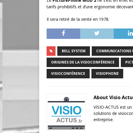
Le
PicturePhone MOD 2
ne s’est en effet é
tarifs prohibitifs et d’une ergonomie décevan
Il sera retiré de la vente en 1978.
BELL SYSTEM
COMMUNICATIONS U
ORIGINES DE LA VISIOCONFÉRENCE
PIC
VISIOCONFÉRENCE
VISIOPHONE
About Visio Act
VISIO-ACTUS est un p
solutions de visioc
entreprise.