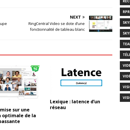
RE
RP
NEXT
SKY
oupe
RingCentral Video se dote d’une
fonctionnalité de tableau blanc
SKY
TEA
TÉL
VID
VID
VIS
VIS
Lexique : latence d’un
réseau
mise sur une
 optimale de la
passante