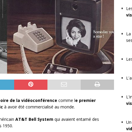
Les
vi
La 
se
Les
L'a
L'i
toire de la vidéoconférence
comme l
e premier
vi
ic
à avoir été commercialisé au monde.
américain
AT&T Bell System
qui avaient entamé des
Un 
s 1950.
vi