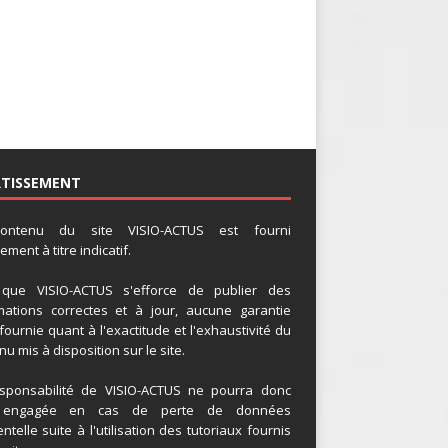
RTISSEMENT
ontenu du site VISIO-ACTUS est fourni
ment à titre indicatif.
 que VISIO-ACTUS s'efforce de publier des
mations correctes et à jour, aucune garantie
 fournie quant à l'exactitude et l'exhaustivité du
u mis à disposition sur le site.
sponsabilité de VISIO-ACTUS ne pourra donc
 engagée en cas de perte de données
ntelle suite à l'utilisation des tutoriaux fournis