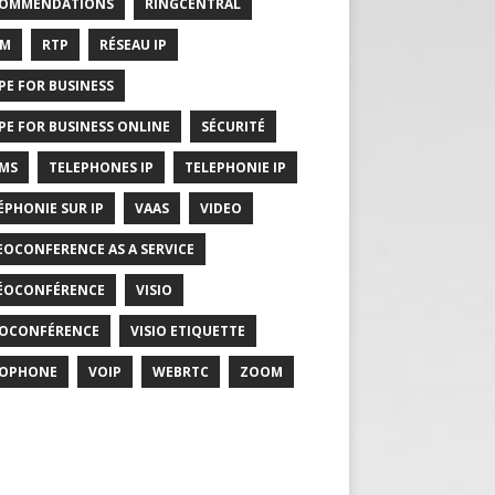
COMMENDATIONS
RINGCENTRAL
RM
RTP
RÉSEAU IP
PE FOR BUSINESS
PE FOR BUSINESS ONLINE
SÉCURITÉ
MS
TELEPHONES IP
TELEPHONIE IP
ÉPHONIE SUR IP
VAAS
VIDEO
EOCONFERENCE AS A SERVICE
ÉOCONFÉRENCE
VISIO
IOCONFÉRENCE
VISIO ETIQUETTE
IOPHONE
VOIP
WEBRTC
ZOOM