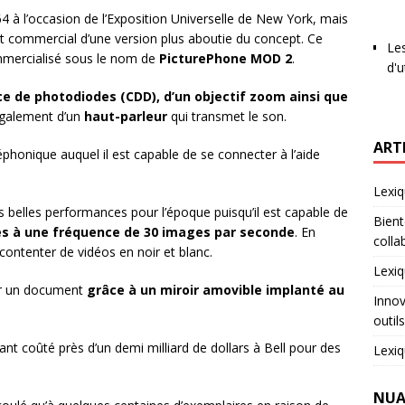
4 à l’occasion de l’Exposition Universelle de New York, mais
nt commercial d’une version plus aboutie du concept. Ce
Les
mmercialisé sous le nom de
PicturePhone MOD 2
.
d'u
e de photodiodes (CDD), d’un objectif zoom ainsi que
 également d’un
haut-parleur
qui transmet le son.
ART
éphonique auquel il est capable de se connecter à l’aide
Lexiq
s belles performances pour l’époque puisqu’il est capable de
Bient
s à une fréquence de 30 images par seconde
. En
colla
 contenter de vidéos en noir et blanc.
Lexiq
er un document
grâce à un miroir amovible implanté au
Innov
outil
nt coûté près d’un demi milliard de dollars à Bell pour des
Lexiq
NUA