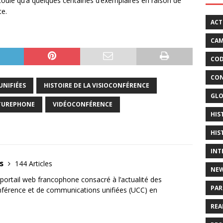
coulé qu’à quelques centaines d’exemplaires en raison de
te.
ACT
CAM
COD
CON
NIFIÉES
HISTOIRE DE LA VISIOCONFÉRENCE
GLO
TUREPHONE
VIDÉOCONFÉRENCE
HIS
HIS
INT
us
144 Articles
NE
ortail web francophone consacré à l’actualité des
PAR
onférence et de communications unifiées (UCC) en
REA