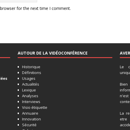
 browser for the next time I comment.
AUTOUR DE LA VIDÉOCONFÉRENCE
AVE
Historique
Le c
Définitions
unique
iées
Usages
Actualités
Bien
Lexique
infor
Analyses
n'est
Interviews
conten
Visio étiquette
Annuaire
La re
Innovation
etre
Sécurité
accide