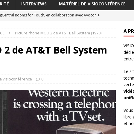
RITÉ
INTERVIEWS
MATÉRIEL DE VISIOCONFÉRENCE
ngCentral Rooms for Touch, en collaboration avec Avocor
ONFÉRENCE
A P
NCE
PicturePhone MOD 2 de AT&T Bell System (1970)
ode incrustation (picture-in-picture)
LEXIQUE DE LA
VISIO
2 de AT&T Bell System
dédi
: Switchboard entend révolutionner les outils de collaboration en
entre
S LA VISIOCONFÉRENCE
Le si
améra virtuelle (virtual cam)
LEXIQUE DE LA VIDÉOCONFÉRENCE
tech
la visioconférence
0
vecte
 cache-objectif (lens cover)
LEXIQUE DE LA VIDÉOCONFÉRENCE
vidé
unif
Vous 
libre
et n