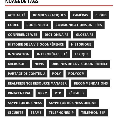
NUAGE DE TAGS
ACTUALITÉ
BONNES PRATIQUES
CAMÉRAS
CLOUD
CODEC
CODEC VIDEO
COMMUNICATIONS UNIFIÉES
CONFÉRENCE WEB
DICTIONNAIRE
GLOSSAIRE
HISTOIRE DE LA VISIOCONFÉRENCE
HISTORIQUE
INNOVATION
INTEROPÉRABILITÉ
LEXIQUE
MICROSOFT
NEWS
ORIGINES DE LA VISIOCONFÉRENCE
PARTAGE DE CONTENU
POLY
POLYCOM
REALPRESENCE RESOURCE MANAGER
RECOMMENDATIONS
RINGCENTRAL
RPRM
RTP
RÉSEAU IP
SKYPE FOR BUSINESS
SKYPE FOR BUSINESS ONLINE
SÉCURITÉ
TEAMS
TELEPHONES IP
TELEPHONIE IP