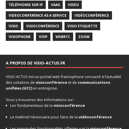
TÉLÉPHONIE SUR IP
VAAS
VIDEO
VIDEOCONFERENCE AS A SERVICE
VIDÉOCONFÉRENCE
VISIO
VISIOCONFÉRENCE
VISIO ETIQUETTE
VISIOPHONE
VOIP
WEBRTC
ZOOM
A PROPOS DE VISIO-ACTUS.FR
VISIO-ACTUS
est un portail web francophone consacré à l’actualité
des solutions de
visioconférence
et de
communications
unifiées
(UCC)
en entreprise
.
Vous y trouverez des informations sur :
Les fondamentaux de la
visioconférence
Le matériel nécessaire pour faire de la
vidéoconférence
Les principales fonctionnalités offertes par la
visioconférence