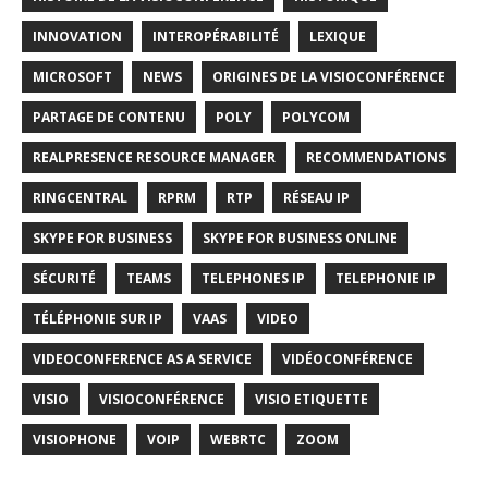
INNOVATION
INTEROPÉRABILITÉ
LEXIQUE
MICROSOFT
NEWS
ORIGINES DE LA VISIOCONFÉRENCE
PARTAGE DE CONTENU
POLY
POLYCOM
REALPRESENCE RESOURCE MANAGER
RECOMMENDATIONS
RINGCENTRAL
RPRM
RTP
RÉSEAU IP
SKYPE FOR BUSINESS
SKYPE FOR BUSINESS ONLINE
SÉCURITÉ
TEAMS
TELEPHONES IP
TELEPHONIE IP
TÉLÉPHONIE SUR IP
VAAS
VIDEO
VIDEOCONFERENCE AS A SERVICE
VIDÉOCONFÉRENCE
VISIO
VISIOCONFÉRENCE
VISIO ETIQUETTE
VISIOPHONE
VOIP
WEBRTC
ZOOM