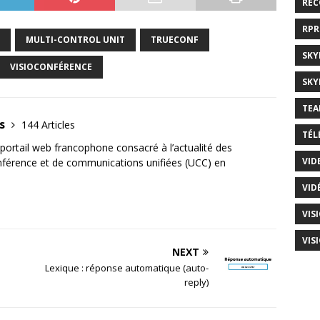
RE
RP
MULTI-CONTROL UNIT
TRUECONF
SKY
VISIOCONFÉRENCE
SKY
TEA
us
144 Articles
TÉL
ortail web francophone consacré à l’actualité des
VID
onférence et de communications unifiées (UCC) en
VID
VIS
VIS
NEXT
Lexique : réponse automatique (auto-
reply)