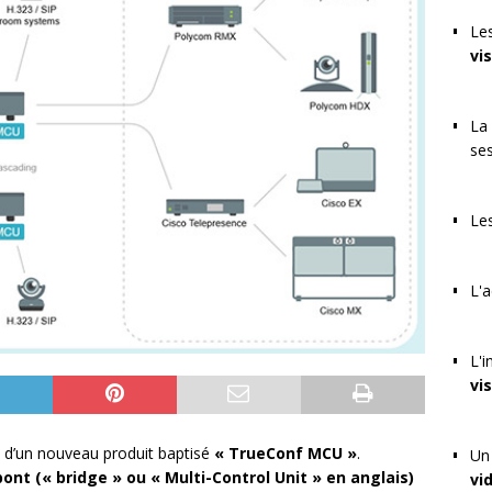
Les
vi
La 
se
Les
L'a
L'i
vi
t d’un nouveau produit baptisé
« TrueConf MCU »
.
Un 
pont (« bridge » ou « Multi-Control Unit » en anglais)
vi