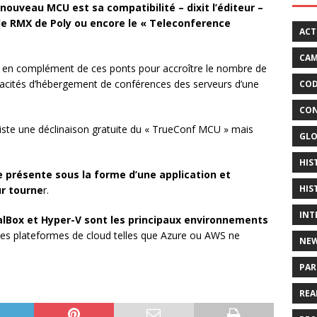
 nouveau MCU est sa compatibilité – dixit l’éditeur –
le RMX de Poly ou encore le « Teleconference
ACT
CAM
é en complément de ces ponts pour accroître le nombre de
acités d’hébergement de conférences des serveurs d’une
COD
CON
xiste une déclinaison gratuite du « TrueConf MCU » mais
GLO
HIS
 présente sous la forme d’une application et
HIS
r tourne
r.
INT
lBox et Hyper-V sont les principaux environnements
les plateformes de cloud telles que Azure ou AWS ne
NE
PAR
REA