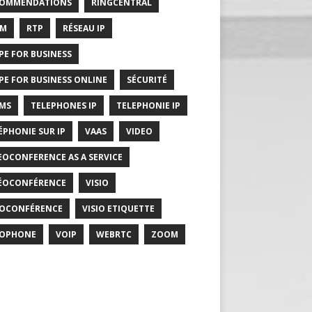
COMMENDATIONS
RINGCENTRAL
RM
RTP
RÉSEAU IP
PE FOR BUSINESS
PE FOR BUSINESS ONLINE
SÉCURITÉ
MS
TELEPHONES IP
TELEPHONIE IP
ÉPHONIE SUR IP
VAAS
VIDEO
EOCONFERENCE AS A SERVICE
ÉOCONFÉRENCE
VISIO
IOCONFÉRENCE
VISIO ETIQUETTE
IOPHONE
VOIP
WEBRTC
ZOOM