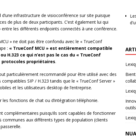
 d’une infrastructure de visioconférence sur site puisque
Les
ces de plus de deux participants. C’est également lui qui
d'u
o entre les différents endpoints connectés à une conférence.
nf MCU » ne doit pas être confondu avec le « TrueConf
upe :
« TrueConf MCU » est entièrement compatible
ART
 ou H.323 ce qui n’est pas le cas du « TrueConf
s protocoles propriétaires
.
Lexiq
tout particulièrement recommandé pour être utilisé avec des
Bient
 compatibles SIP / H.323 tandis que le « TrueConf Server »
colla
iles et les utilisateurs desktop de l’entreprise.
Lexiq
er les fonctions de chat ou d’intégration téléphonie.
Innov
outil
nt complémentaires puisqu’ils sont capables de fonctionner
Lexiq
s communes aux différents types de population (clients
passerelle.
NUA