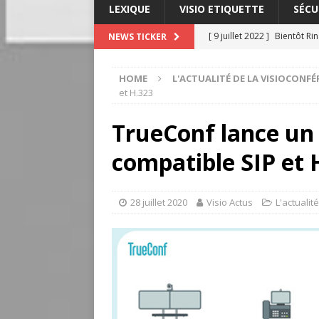
LEXIQUE
VISIO ETIQUETTE
SÉCU
[ 9 juillet 2022 ]
Bientôt Ri
NEWS TICKER
L'ACTUALITÉ DE LA VISIOC
HOME
L'ACTUALITÉ DE LA VISIOCONFÉ
[ 3 juillet 2022 ]
Lexique : m
et H.323
VIDÉOCONFÉRENCE
TrueConf lance u
[ 26 juin 2022 ]
Innovation 
compatible SIP et 
ligne
L'INNOVATION DAN
[ 26 juin 2022 ]
Lexique : c
28 juillet 2020
Visio Actus
L'actualit
[ 14 juillet 2022 ]
Lexique :