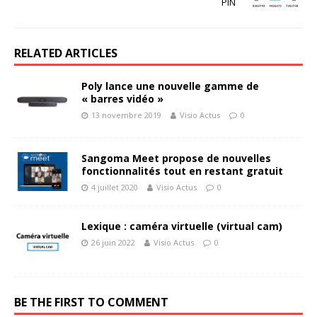
PIN
RELATED ARTICLES
Poly lance une nouvelle gamme de
« barres vidéo »
13 novembre 2019
Visio Actus
0
Sangoma Meet propose de nouvelles
fonctionnalités tout en restant gratuit
4 juillet 2020
Visio Actus
0
Lexique : caméra virtuelle (virtual cam)
26 juin 2022
Visio Actus
0
BE THE FIRST TO COMMENT