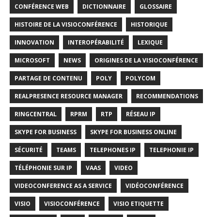
CONFÉRENCE WEB
DICTIONNAIRE
GLOSSAIRE
HISTOIRE DE LA VISIOCONFÉRENCE
HISTORIQUE
INNOVATION
INTEROPÉRABILITÉ
LEXIQUE
MICROSOFT
NEWS
ORIGINES DE LA VISIOCONFÉRENCE
PARTAGE DE CONTENU
POLY
POLYCOM
REALPRESENCE RESOURCE MANAGER
RECOMMENDATIONS
RINGCENTRAL
RPRM
RTP
RÉSEAU IP
SKYPE FOR BUSINESS
SKYPE FOR BUSINESS ONLINE
SÉCURITÉ
TEAMS
TELEPHONES IP
TELEPHONIE IP
TÉLÉPHONIE SUR IP
VAAS
VIDEO
VIDEOCONFERENCE AS A SERVICE
VIDÉOCONFÉRENCE
VISIO
VISIOCONFÉRENCE
VISIO ETIQUETTE