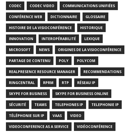
CODEC
CODEC VIDEO
COMMUNICATIONS UNIFIÉES
CONFÉRENCE WEB
DICTIONNAIRE
GLOSSAIRE
HISTOIRE DE LA VISIOCONFÉRENCE
HISTORIQUE
INNOVATION
INTEROPÉRABILITÉ
LEXIQUE
MICROSOFT
NEWS
ORIGINES DE LA VISIOCONFÉRENCE
PARTAGE DE CONTENU
POLY
POLYCOM
REALPRESENCE RESOURCE MANAGER
RECOMMENDATIONS
RINGCENTRAL
RPRM
RTP
RÉSEAU IP
SKYPE FOR BUSINESS
SKYPE FOR BUSINESS ONLINE
SÉCURITÉ
TEAMS
TELEPHONES IP
TELEPHONIE IP
TÉLÉPHONIE SUR IP
VAAS
VIDEO
VIDEOCONFERENCE AS A SERVICE
VIDÉOCONFÉRENCE