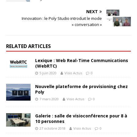
NEXT
Innovation : le Poly Studio introduit le mode
« conversation »
RELATED ARTICLES
Lexique : Web Real-Time Communications
(WebRTC)
5 juin 2020
Visio Actus
0
Nouvelle plateforme de provisioning chez
Poly
7 mars 2020
Visio Actus
0
Galerie : salle de visioconférence pour 8 à
10 personnes
27 octobre 2018
Visio Actus
0