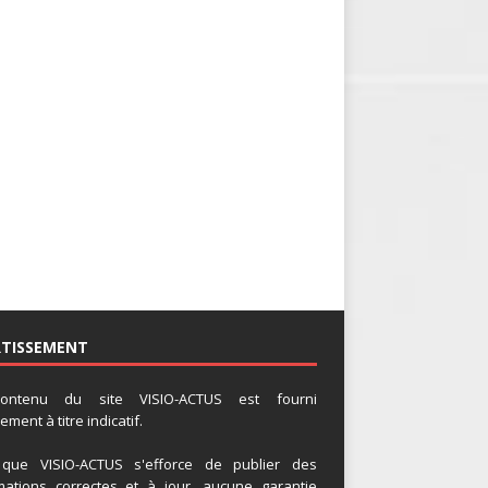
RTISSEMENT
ontenu du site VISIO-ACTUS est fourni
ment à titre indicatif.
 que VISIO-ACTUS s'efforce de publier des
mations correctes et à jour, aucune garantie