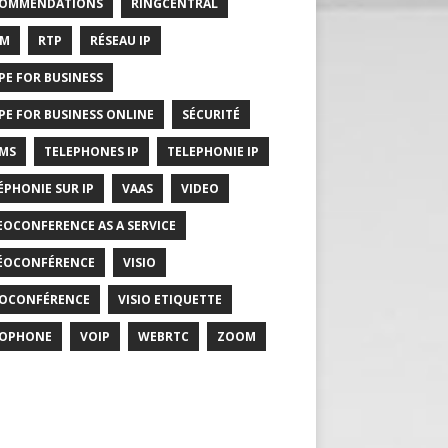
COMMENDATIONS
RINGCENTRAL
RM
RTP
RÉSEAU IP
PE FOR BUSINESS
PE FOR BUSINESS ONLINE
SÉCURITÉ
MS
TELEPHONES IP
TELEPHONIE IP
ÉPHONIE SUR IP
VAAS
VIDEO
EOCONFERENCE AS A SERVICE
ÉOCONFÉRENCE
VISIO
IOCONFÉRENCE
VISIO ETIQUETTE
IOPHONE
VOIP
WEBRTC
ZOOM