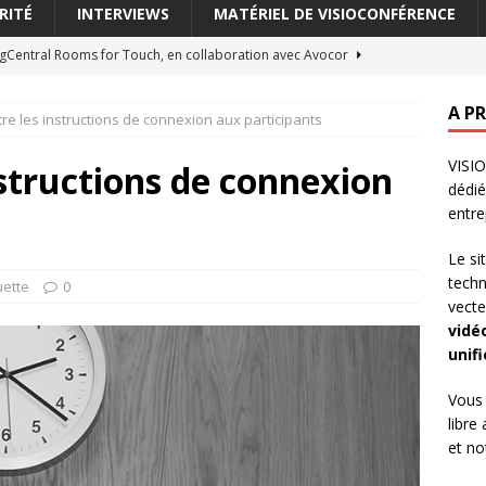
RITÉ
INTERVIEWS
MATÉRIEL DE VISIOCONFÉRENCE
ngCentral Rooms for Touch, en collaboration avec Avocor
ONFÉRENCE
A P
re les instructions de connexion aux participants
ode incrustation (picture-in-picture)
LEXIQUE DE LA
VISIO
structions de connexion
dédi
: Switchboard entend révolutionner les outils de collaboration en
entre
S LA VISIOCONFÉRENCE
Le si
améra virtuelle (virtual cam)
LEXIQUE DE LA VIDÉOCONFÉRENCE
tech
uette
0
vecte
 cache-objectif (lens cover)
LEXIQUE DE LA VIDÉOCONFÉRENCE
vidé
unif
Vous 
libre
et n