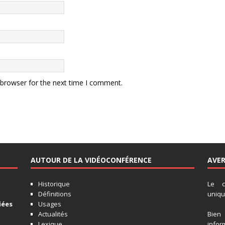
 browser for the next time I comment.
AUTOUR DE LA VIDÉOCONFÉRENCE
AVE
Historique
Le c
Définitions
unique
iées
Usages
Actualités
Bien
Lexique
infor