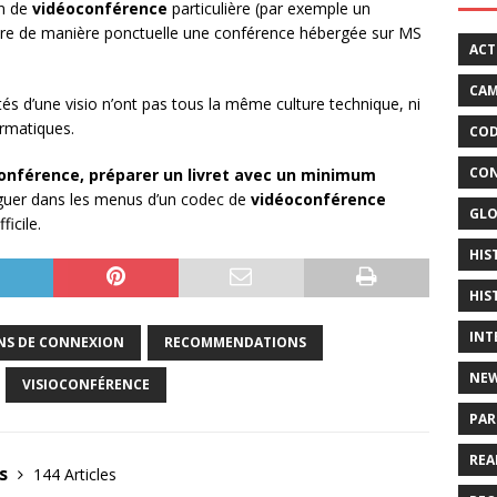
on de
vidéoconférence
particulière (par exemple un
indre de manière ponctuelle une conférence hébergée sur MS
ACT
CAM
vités d’une visio n’ont pas tous la même culture technique, ni
ormatiques.
COD
CON
conférence, préparer un livret avec un minimum
guer dans les menus d’un codec de
vidéoconférence
GLO
icile.
HIS
HIS
INT
NS DE CONNEXION
RECOMMENDATIONS
NE
VISIOCONFÉRENCE
PAR
REA
us
144 Articles