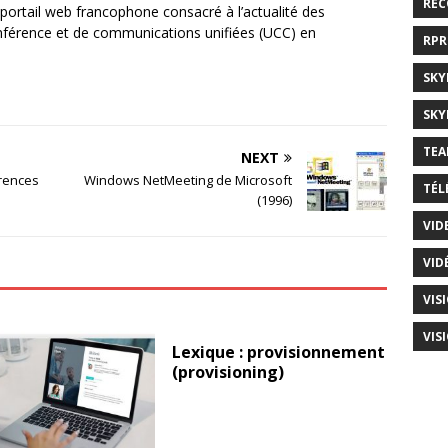
RE
ortail web francophone consacré à l’actualité des
onférence et de communications unifiées (UCC) en
RP
SKY
SKY
TEA
NEXT
érences
Windows NetMeeting de Microsoft
TÉL
(1996)
VID
VID
VIS
VIS
Lexique : provisionnement
(provisioning)