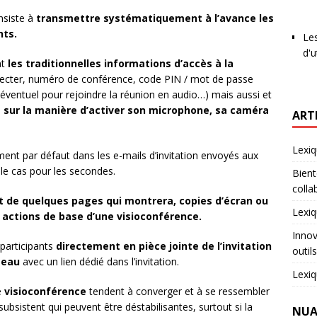
nsiste à
transmettre systématiquement à l’avance les
nts.
Les
d'u
nt
les traditionnelles informations d’accès à la
nnecter, numéro de conférence, code PIN / mot de passe
éventuel pour rejoindre la réunion en audio…) mais aussi et
 sur la manière d’activer son microphone, sa caméra
ART
Lexiq
ment par défaut dans les e-mails d’invitation envoyés aux
 le cas pour les secondes.
Bient
colla
nt de quelques pages qui montrera, copies d’écran ou
Lexiq
 actions de base d’une visioconférence.
Innov
participants
directement en pièce jointe de l’invitation
outil
seau
avec un lien dédié dans l’invitation.
Lexiq
e
visioconférence
tendent à converger et à se ressembler
ubsistent qui peuvent être déstabilisantes, surtout si la
NUA