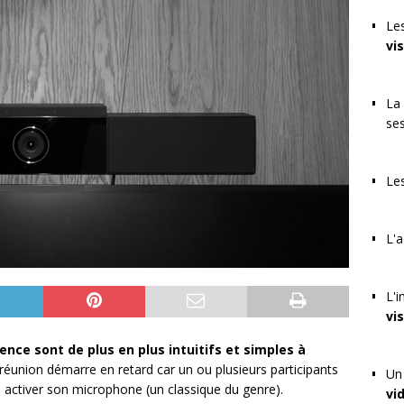
Les
vi
La 
se
Les
L'a
L'i
vi
nce sont de plus en plus intuitifs et simples à
e réunion démarre en retard car un ou plusieurs participants
Un 
à activer son microphone (un classique du genre).
vi